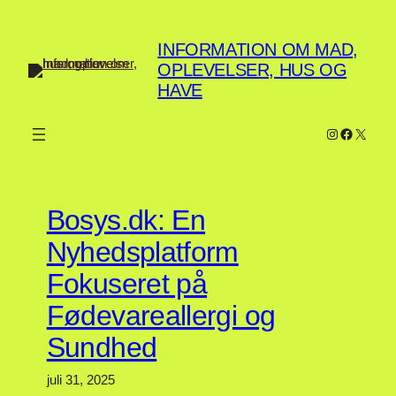
Spring
til
INFORMATION OM MAD,
indhold
OPLEVELSER, HUS OG
HAVE
Instagram
Faceboo
X
Bosys.dk: En
Nyhedsplatform
Fokuseret på
Fødevareallergi og
Sundhed
juli 31, 2025