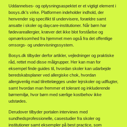
Uddannelses- og oplysningsaspektet er et vigtigt element i
bosys.dk’s virke. Platformen indeholder indhold, der
henvender sig specifikt til undervisere, forældre samt
ansatte i skoler og daycare-institutioner. Når børn har
fødevareallergier, kræver det ikke blot forståelse og
opmærksomhed fra hjemmet men også fra det offentlige
omsorgs- og undervisningssystem.
Bosys.dk tilbyder derfor artikler, vejledninger og praktiske
råd, rettet mod disse målgrupper. Her kan man for
eksempel finde guides til, hvordan skoler kan udarbejde
beredskabsplaner ved allergiske chok, hvordan
allergivenlig mad tilrettelægges under lejrskoler og udflugter,
samt hvordan man fremmer et tolerant og inkluderende
børnemiljø, hvor børn med særlige kostbehov ikke
udstødes.
Derudover tilbyder portalen interviews med
sundhedsprofessionelle, casestudier fra skoler og
institutioner samt eksempler på best practice, som