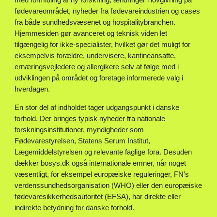
med formidling af ny forskning, ændringer i lovgivning på
fødevareområdet, nyheder fra fødevareindustrien og cases
fra både sundhedsvæsenet og hospitalitybranchen.
Hjemmesiden gør avanceret og teknisk viden let
tilgængelig for ikke-specialister, hvilket gør det muligt for
eksempelvis forældre, undervisere, kantineansatte,
ernæringsvejledere og allergikere selv at følge med i
udviklingen på området og foretage informerede valg i
hverdagen.
En stor del af indholdet tager udgangspunkt i danske
forhold. Der bringes typisk nyheder fra nationale
forskningsinstitutioner, myndigheder som
Fødevarestyrelsen, Statens Serum Institut,
Lægemiddelstyrelsen og relevante faglige fora. Desuden
dækker bosys.dk også internationale emner, når noget
væsentligt, for eksempel europæiske reguleringer, FN’s
verdenssundhedsorganisation (WHO) eller den europæiske
fødevaresikkerhedsautoritet (EFSA), har direkte eller
indirekte betydning for danske forhold.