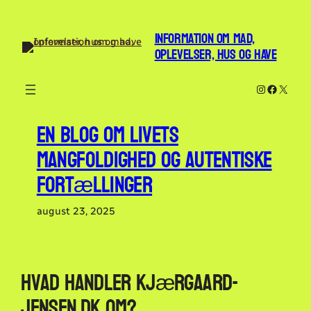
Spring
til
INFORMATION OM MAD,
indhold
OPLEVELSER, HUS OG HAVE
Instagram
Faceboo
X
En blog om livets
mangfoldighed og autentiske
fortællinger
august 23, 2025
Hvad handler Kjærgaard-
Jensen.dk om?